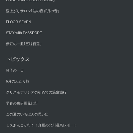
GROUNDING SALON ｢IBUKI｣
湯上がりサロン｢波の音｣｢月の音｣
FLOOR SEVEN
STAY with PASSPORT
伊豆の一皿｢五味百選｣
トピックス
玲子の一日
6月のふたり旅
クリス＆アリシアの初めての温泉旅行
早春の東伊豆花紀行
この夏のいちばんの思い出
ミスあんこが行く！真夏の北川温泉レポート