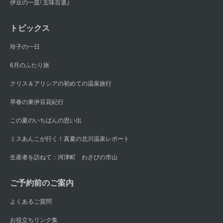
伊豆の一皿｢五味百選｣
トピックス
玲子の一日
6月のふたり旅
クリス＆アリシアの初めての温泉旅行
早春の東伊豆花紀行
この夏のいちばんの思い出
ミスあんこが行く！真夏の北川温泉レポート
生産者を訪ねて：河津町 わさびの市山
ご予約前のご案内
よくあるご質問
お役立ちリンク集