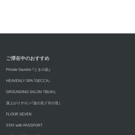
ご滞在中のおすすめ
Private Gazebo ｢ときの凪｣
HEAVENLY SPA ｢GECCA｣
GROUNDING SALON ｢IBUKI｣
湯上がりサロン｢波の音｣｢月の音｣
FLOOR SEVEN
STAY with PASSPORT