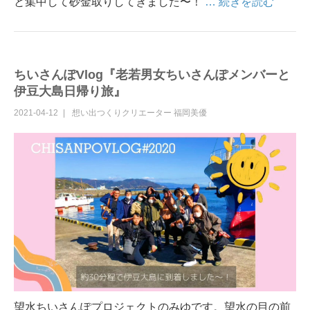
と集中して砂金取りしてきました〜！
… 続きを読む
ちいさんぽVlog『老若男女ちいさんぽメンバーと
伊豆大島日帰り旅』
2021-04-12
想い出つくりクリエーター
福岡美優
望水ちいさんぽプロジェクトのみゆです。望水の目の前