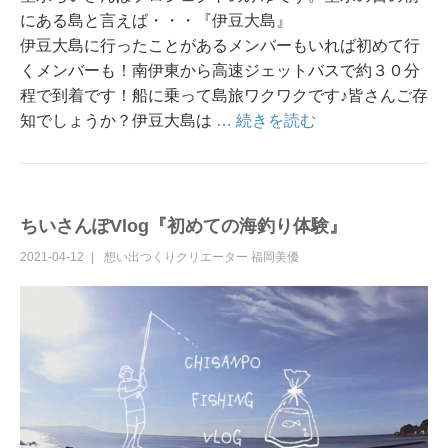
にある島と言えば・・・『伊豆大島』
伊豆大島に行ったことがあるメンバーもいれば初めて行
くメンバーも！南伊東から高速ジェットバスで約３０分
程で到着です！船に乗って島旅ワクワクです♪皆さんご存
知でしょうか？伊豆大島は
… 続きを読む
ちいさんぽVlog『初めての海釣り体験』
2021-04-12
想い出つくりクリエーター
福岡美優