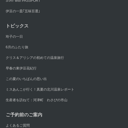
STAY with PASSPORT
伊豆の一皿｢五味百選｣
トピックス
玲子の一日
6月のふたり旅
クリス＆アリシアの初めての温泉旅行
早春の東伊豆花紀行
この夏のいちばんの思い出
ミスあんこが行く！真夏の北川温泉レポート
生産者を訪ねて：河津町 わさびの市山
ご予約前のご案内
よくあるご質問