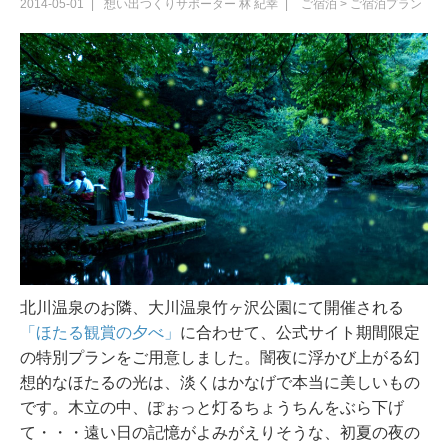
2014-05-01
想い出つくりサポーター
林 紀幸
ご宿泊
>
ご宿泊プラン
北川温泉のお隣、大川温泉竹ヶ沢公園にて開催される
「ほたる観賞の夕べ」
に合わせて、公式サイト期間限定
の特別プランをご用意しました。闇夜に浮かび上がる幻
想的なほたるの光は、淡くはかなげで本当に美しいもの
です。木立の中、ぽぉっと灯るちょうちんをぶら下げ
て・・・遠い日の記憶がよみがえりそうな、初夏の夜の