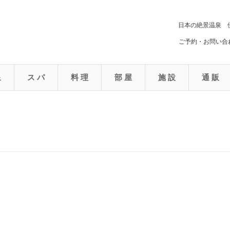
日本の絶景温泉 
ご予約・お問い合わ
泉
ス パ
料 理
部 屋
施 設
通 販