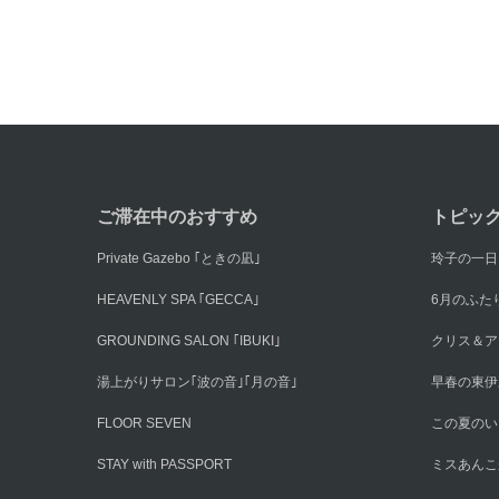
ご滞在中のおすすめ
トピッ
Private Gazebo ｢ときの凪｣
玲子の一日
HEAVENLY SPA ｢GECCA｣
6月のふた
GROUNDING SALON ｢IBUKI｣
クリス＆ア
湯上がりサロン｢波の音｣｢月の音｣
早春の東伊
FLOOR SEVEN
この夏のい
STAY with PASSPORT
ミスあんこ