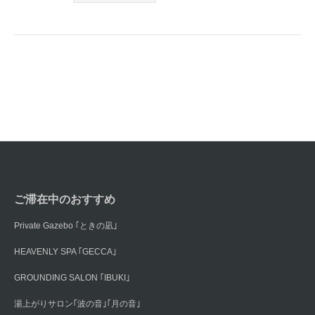
ご滞在中のおすすめ
Private Gazebo ｢ときの凪｣
HEAVENLY SPA ｢GECCA｣
GROUNDING SALON ｢IBUKI｣
湯上がりサロン｢波の音｣｢月の音｣