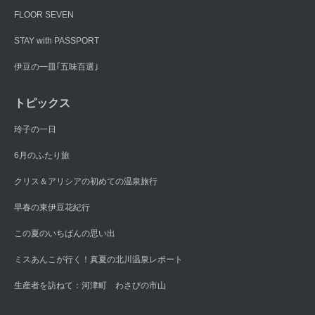
FLOOR SEVEN
STAY with PASSPORT
伊豆の一皿｢五味百選｣
トピックス
玲子の一日
6月のふたり旅
クリス＆アリシアの初めての温泉旅行
早春の東伊豆花紀行
この夏のいちばんの思い出
ミスあんこが行く！真夏の北川温泉レポート
生産者を訪ねて：河津町 わさびの市山