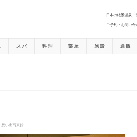
日本の絶景温泉 
ご予約・お問い合わ
泉
ス パ
料 理
部 屋
施 設
通 販
>
想い出写真館