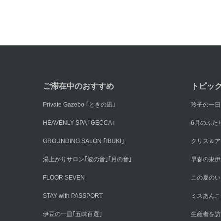
ご滞在中のおすすめ
トピッ
Private Gazebo ｢ときの凪｣
玲子の一日
HEAVENLY SPA ｢GECCA｣
6月のふた
GROUNDING SALON ｢IBUKI｣
クリス＆ア
湯上がりサロン｢波の音｣｢月の音｣
早春の東伊
FLOOR SEVEN
この夏のい
STAY with PASSPORT
ミスあんこ
伊豆の一皿｢五味百選｣
生産者を訪