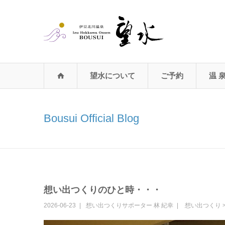
望水について
ご予約
温 
Bousui Official Blog
想い出つくりのひと時・・・
2026-06-23
想い出つくりサポーター
林 紀幸
想い出つくり