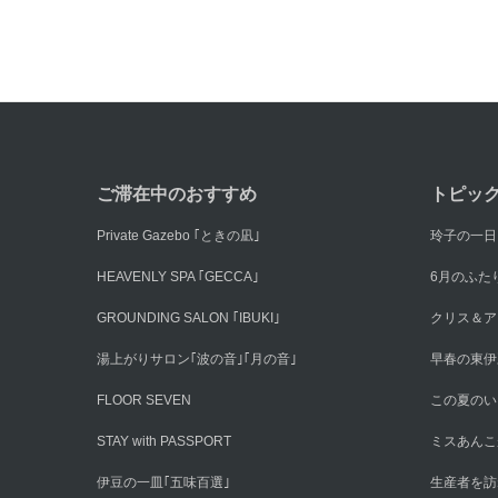
ご滞在中のおすすめ
トピッ
Private Gazebo ｢ときの凪｣
玲子の一日
HEAVENLY SPA ｢GECCA｣
6月のふた
GROUNDING SALON ｢IBUKI｣
クリス＆ア
湯上がりサロン｢波の音｣｢月の音｣
早春の東伊
FLOOR SEVEN
この夏のい
STAY with PASSPORT
ミスあんこ
伊豆の一皿｢五味百選｣
生産者を訪