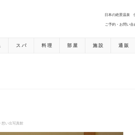
日本の絶景温泉 
ご予約・お問い合わ
泉
ス パ
料 理
部 屋
施 設
通 販
>
想い出写真館