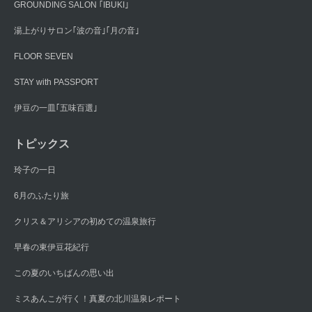
GROUNDING SALON ｢IBUKI｣
湯上がりサロン｢波の音｣｢月の音｣
FLOOR SEVEN
STAY with PASSPORT
伊豆の一皿｢五味百選｣
トピックス
玲子の一日
6月のふたり旅
クリス＆アリシアの初めての温泉旅行
早春の東伊豆花紀行
この夏のいちばんの思い出
ミスあんこが行く！真夏の北川温泉レポート