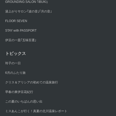
GROUNDING SALON ｢IBUKI｣
湯上がりサロン｢波の音｣｢月の音｣
FLOOR SEVEN
STAY with PASSPORT
伊豆の一皿｢五味百選｣
トピックス
玲子の一日
6月のふたり旅
クリス＆アリシアの初めての温泉旅行
早春の東伊豆花紀行
この夏のいちばんの思い出
ミスあんこが行く！真夏の北川温泉レポート