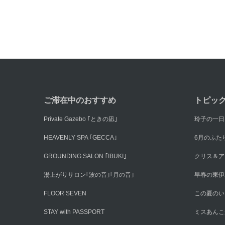
ご滞在中のおすすめ
トピッ
Private Gazebo ｢ときの凪｣
玲子の一日
HEAVENLY SPA ｢GECCA｣
6月のふた
GROUNDING SALON ｢IBUKI｣
クリス＆ア
湯上がりサロン｢波の音｣｢月の音｣
早春の東伊
FLOOR SEVEN
この夏のい
STAY with PASSPORT
ミスあんこ