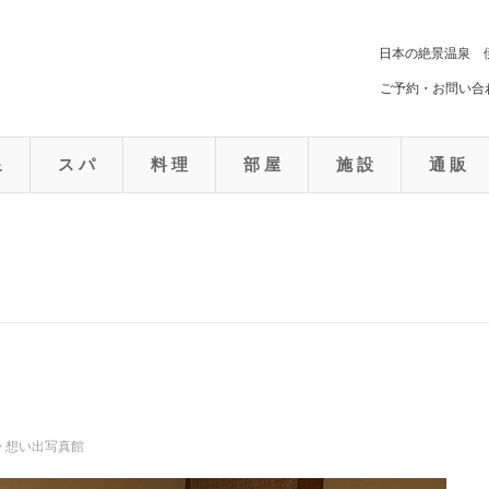
日本の絶景温泉 
ご予約・お問い合わ
泉
ス パ
料 理
部 屋
施 設
通 販
>
想い出写真館