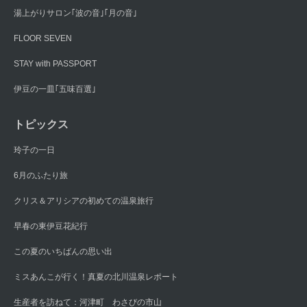
湯上がりサロン｢波の音｣｢月の音｣
FLOOR SEVEN
STAY with PASSPORT
伊豆の一皿｢五味百選｣
トピックス
玲子の一日
6月のふたり旅
クリス＆アリシアの初めての温泉旅行
早春の東伊豆花紀行
この夏のいちばんの思い出
ミスあんこが行く！真夏の北川温泉レポート
生産者を訪ねて：河津町 わさびの市山