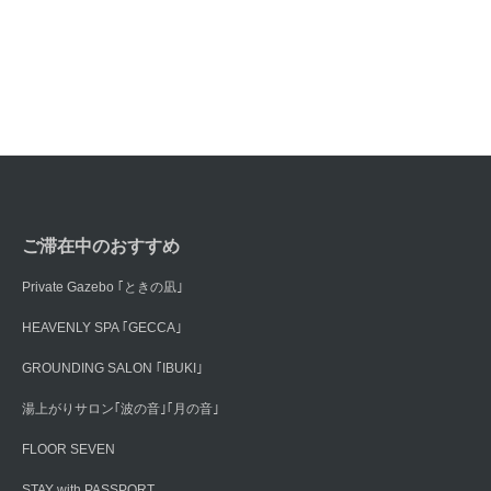
ご滞在中のおすすめ
Private Gazebo ｢ときの凪｣
HEAVENLY SPA ｢GECCA｣
GROUNDING SALON ｢IBUKI｣
湯上がりサロン｢波の音｣｢月の音｣
FLOOR SEVEN
STAY with PASSPORT