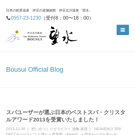
日本の絶景温泉 伊豆の老舗旅館 伊豆北川温泉「望水」
0557-23-1230
（受付8：00〜18：00）
Bousui Official Blog
スパユーザーが選ぶ日本のベストスパ・クリスタ
ルアワード2013を受賞いたしました！
2013-12-30
想い出つくりセラピスト
池亀 真理
HEAVENLY SPA
GECCA
>
セラピスト便り
>
受賞歴（Award）
>
望水からのお知らせ