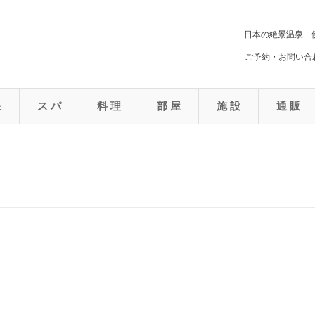
日本の絶景温泉 
ご予約・お問い合わ
泉
ス パ
料 理
部 屋
施 設
通 販