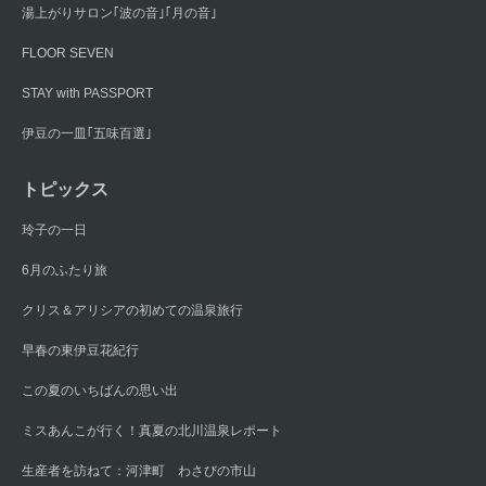
湯上がりサロン｢波の音｣｢月の音｣
FLOOR SEVEN
STAY with PASSPORT
伊豆の一皿｢五味百選｣
トピックス
玲子の一日
6月のふたり旅
クリス＆アリシアの初めての温泉旅行
早春の東伊豆花紀行
この夏のいちばんの思い出
ミスあんこが行く！真夏の北川温泉レポート
生産者を訪ねて：河津町 わさびの市山