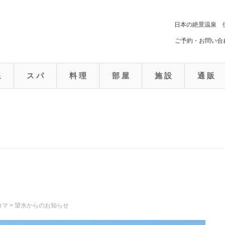
日本の絶景温泉 
ご予約・お問い合わ
泉
ス パ
料 理
部 屋
施 設
通 販
コマ
>
望水からのお知らせ