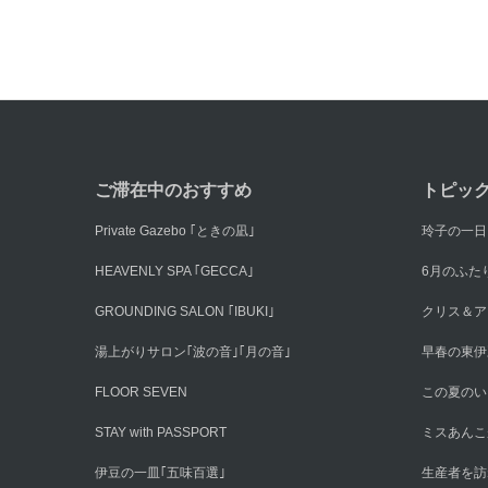
ご滞在中のおすすめ
トピッ
Private Gazebo ｢ときの凪｣
玲子の一日
HEAVENLY SPA ｢GECCA｣
6月のふた
GROUNDING SALON ｢IBUKI｣
クリス＆ア
湯上がりサロン｢波の音｣｢月の音｣
早春の東伊
FLOOR SEVEN
この夏のい
STAY with PASSPORT
ミスあんこ
伊豆の一皿｢五味百選｣
生産者を訪