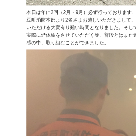
本日は年に2回（2月・9月）必ず行っております
豆町消防本部より2名さまお越しいただきまして
いただける大変有り難い時間となりました。そし
実際に煙体験を
させていただく等、普段とはまた
感の中、取り組むことができました。