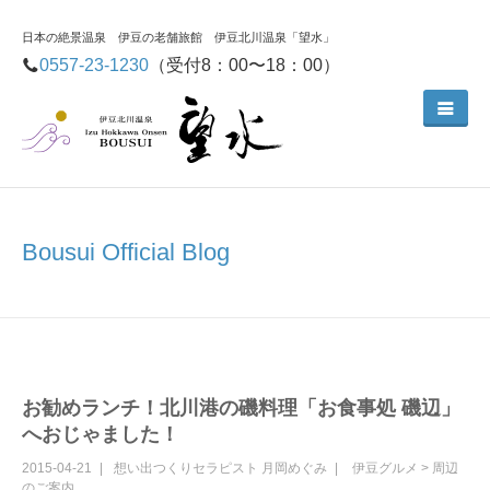
日本の絶景温泉 伊豆の老舗旅館 伊豆北川温泉「望水」
0557-23-1230
（受付8：00〜18：00）
Bousui Official Blog
お勧めランチ！北川港の磯料理「お食事処 磯辺」
へおじゃました！
2015-04-21
想い出つくりセラピスト
月岡めぐみ
伊豆グルメ
>
周辺
のご案内