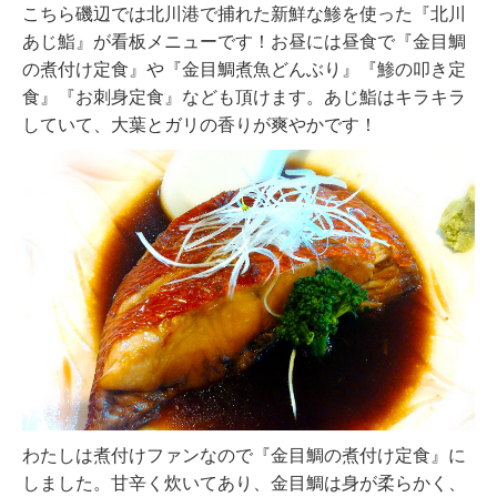
こちら磯辺では北川港で捕れた新鮮な鯵を使った『北川
あじ鮨』が看板メニューです！お昼には昼食で『金目鯛
の煮付け定食』や『金目鯛煮魚どんぶり』『鯵の叩き定
食』『お刺身定食』なども頂けます。あじ鮨はキラキラ
していて、大葉とガリの香りが爽やかです！
わたしは煮付けファンなので『金目鯛の煮付け定食』に
しました。甘辛く炊いてあり、金目鯛は身が柔らかく、