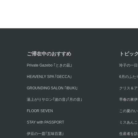
ご滞在中のおすすめ
トピッ
Private Gazebo ｢ときの凪｣
玲子の一日
HEAVENLY SPA ｢GECCA｣
6月のふた
GROUNDING SALON ｢IBUKI｣
クリス＆ア
湯上がりサロン｢波の音｣｢月の音｣
早春の東伊
FLOOR SEVEN
この夏のい
STAY with PASSPORT
ミスあんこ
伊豆の一皿｢五味百選｣
生産者を訪