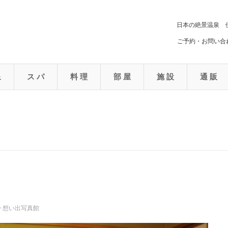
日本の絶景温泉 
ご予約・お問い合わ
泉
ス パ
料 理
部 屋
施 設
通 販
>
想い出写真館