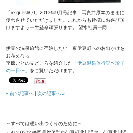
「re-quest/QJ」2013年9月号記事、写真共原本のままに
使わさせていただきました。
これからも皆様にお喜び頂
けますよう一生懸命頑張ります。 望水社員一同
伊豆の温泉旅館に宿泊したい！東伊豆町へのお出かけを
お考えなら！
季節ごとの見どころを紹介した
「伊豆温泉旅行記〜玲子
の一日〜」
をご覧いただけます。
« 前の記事へ
|
次の記事へ »
～すべては想い出つくりのために～
〒413-0302 静岡県賀茂郡東伊豆町北川温泉 伊豆北川温