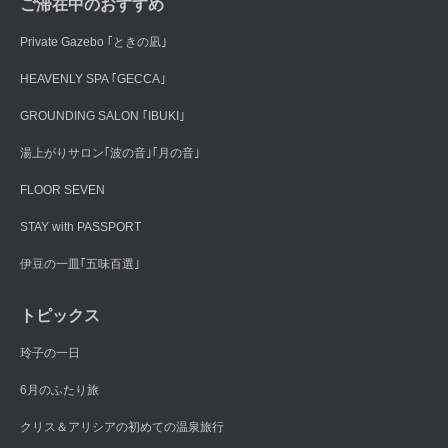
ご滞在中のおすすめ
Private Gazebo ｢ときの凪｣
HEAVENLY SPA ｢GECCA｣
GROUNDING SALON ｢IBUKI｣
湯上がりサロン｢波の音｣｢月の音｣
FLOOR SEVEN
STAY with PASSPORT
伊豆の一皿｢五味百選｣
トピックス
玲子の一日
6月のふたり旅
クリス＆アリシアの初めての温泉旅行