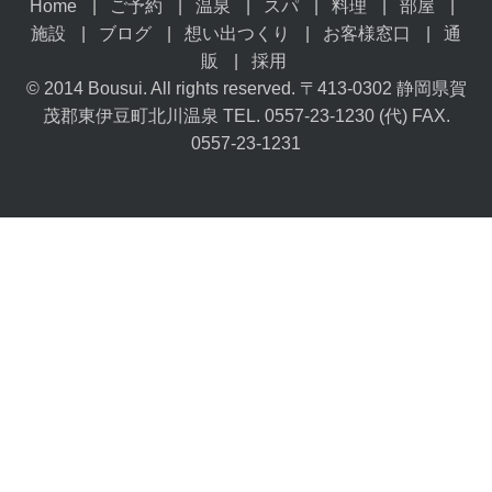
Home
ご予約
温泉
スパ
料理
部屋
施設
ブログ
想い出つくり
お客様窓口
通
販
採用
© 2014 Bousui. All rights reserved. 〒413-0302 静岡県賀
茂郡東伊豆町北川温泉 TEL. 0557-23-1230 (代) FAX.
0557-23-1231