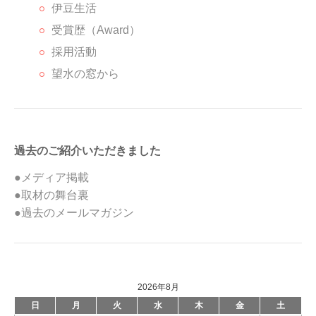
伊豆生活
受賞歴（Award）
採用活動
望水の窓から
過去のご紹介いただきました
●メディア掲載
●取材の舞台裏
●過去のメールマガジン
2026年8月
日
月
火
水
木
金
土