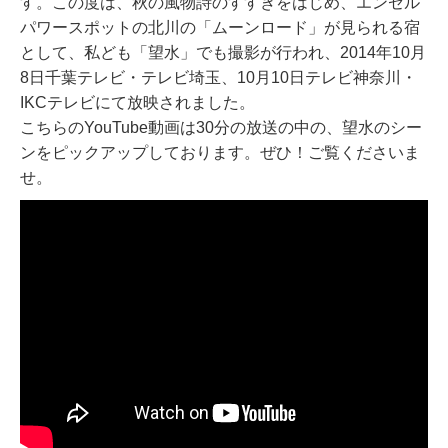
す。
この度は、秋の風物詩のすすきをはじめ、エンゼル
パワースポットの北川の「ムーンロード」が見られる宿
として、私ども「望水」でも撮影が行われ、2014年10月
8日千葉テレビ・テレビ埼玉、10月10日テレビ神奈川・
IKCテレビにて放映されました。
こちらのYouTube動画は30分の放送の中の、望水のシー
ンをピックアップしております。ぜひ！ご覧くださいま
せ。