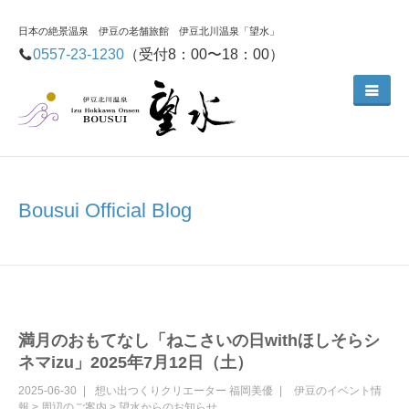
日本の絶景温泉 伊豆の老舗旅館 伊豆北川温泉「望水」
0557-23-1230
（受付8：00〜18：00）
Bousui Official Blog
満月のおもてなし「ねこさいの日withほしそらシ
ネマizu」2025年7月12日（土）
2025-06-30
想い出つくりクリエーター
福岡美優
伊豆のイベント情
報
>
周辺のご案内
>
望水からのお知らせ