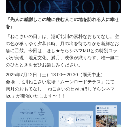
『先人に感謝しこの地に住む人この地を訪れる人に幸せ
を』
「ねこさいの日」は、港町北川の素朴なおもてなし。空
の色が移りゆく夕暮れ時、月の出を待ちながら新鮮なお
魚に舌鼓。今回は、ほし★そらシネマIZUとの特別コラ
ボが実現！地元文化、満月、映像が織りなす。唯一無二
のひとときをぜひお楽しみください。
2025年7月12日（土）13:00〜20:30（雨天中止）
会場：北川ねこさい広場「ムーンロードテラス」にて
満月のおもてなし 「ねこさいの日withほしそらシネマ
izu」が開催いたします〜！！