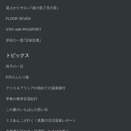
湯上がりサロン｢波の音｣｢月の音｣
FLOOR SEVEN
STAY with PASSPORT
伊豆の一皿｢五味百選｣
トピックス
玲子の一日
6月のふたり旅
クリス＆アリシアの初めての温泉旅行
早春の東伊豆花紀行
この夏のいちばんの思い出
ミスあんこが行く！真夏の北川温泉レポート