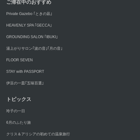
ご滞在中のおすすめ
Private Gazebo ｢ときの凪｣
HEAVENLY SPA ｢GECCA｣
GROUNDING SALON ｢IBUKI｣
湯上がりサロン｢波の音｣｢月の音｣
FLOOR SEVEN
STAY with PASSPORT
伊豆の一皿｢五味百選｣
トピックス
玲子の一日
6月のふたり旅
クリス＆アリシアの初めての温泉旅行