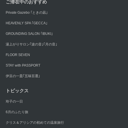
ご滞在中のおすすめ
Private Gazebo ｢ときの凪｣
HEAVENLY SPA ｢GECCA｣
GROUNDING SALON ｢IBUKI｣
湯上がりサロン｢波の音｣｢月の音｣
FLOOR SEVEN
STAY with PASSPORT
伊豆の一皿｢五味百選｣
トピックス
玲子の一日
6月のふたり旅
クリス＆アリシアの初めての温泉旅行