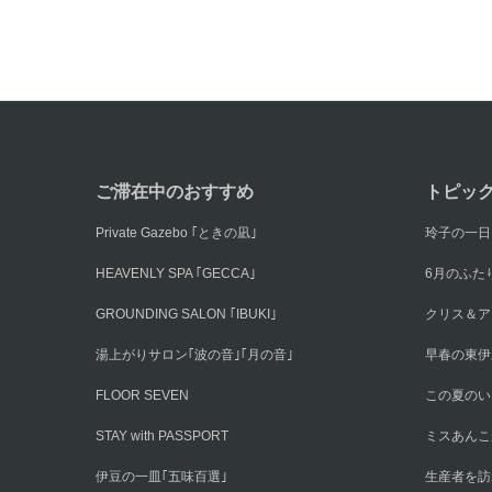
ご滞在中のおすすめ
トピッ
Private Gazebo ｢ときの凪｣
玲子の一日
HEAVENLY SPA ｢GECCA｣
6月のふた
GROUNDING SALON ｢IBUKI｣
クリス＆ア
湯上がりサロン｢波の音｣｢月の音｣
早春の東伊
FLOOR SEVEN
この夏のい
STAY with PASSPORT
ミスあんこ
伊豆の一皿｢五味百選｣
生産者を訪