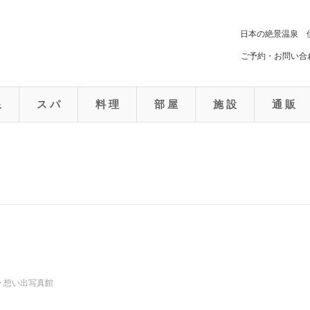
日本の絶景温泉 
ご予約・お問い合わ
泉
ス パ
料 理
部 屋
施 設
通 販
>
想い出写真館