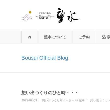
望水について
ご予約
温 
Bousui Official Blog
想い出つくりのひと時・・・
2023-09-09
想い出つくりサポーター
林 紀幸
想い出つくり