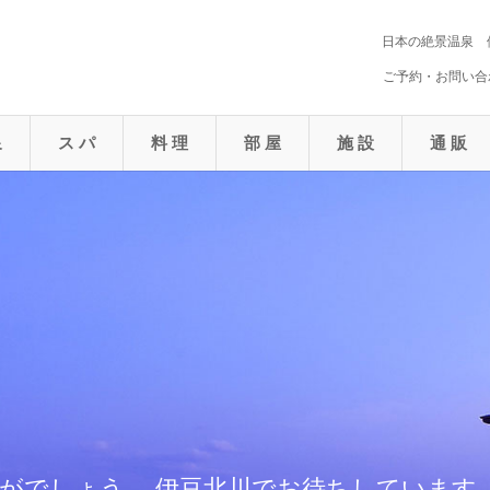
日本の絶景温泉 
ご予約・お問い合わ
泉
ス パ
料 理
部 屋
施 設
通 販