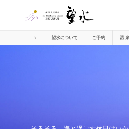
望水について
ご予約
温 