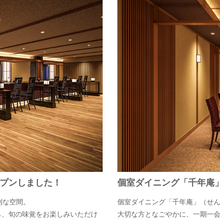
プンしました！
個室ダイニング「千年庵
別な空間。
個室ダイニング「千年庵」（せ
ら、旬の味覚をお楽しみいただけ
大切な方となごやかに、一期一