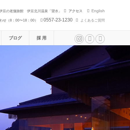
English
伊豆の老舗旅館 伊豆北川温泉「望水」
アクセス
0557-23-1230
せ（8：00〜18：00）
よくあるご質問
ブログ
採 用